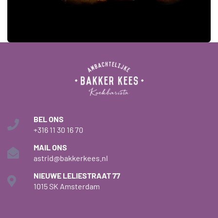
BEL ONS
+316 11 30 16 70
MAIL ONS
astrid@bakkerkees.nl
NIEUWE LELIESTRAAT 77
1015 SK Amsterdam