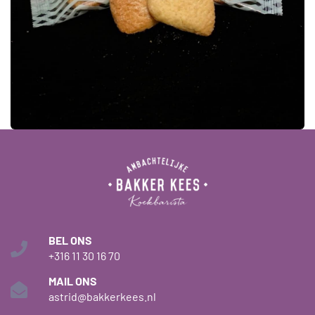
BEL ONS
+316 11 30 16 70
MAIL ONS
astrid@bakkerkees.nl